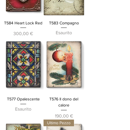
T584 Heart Lock Red
T583 Compagno
Esaurito
Prezzo
300,00 €
T577 Opalescente
T576 Il dono del
calore
Esaurito
Prezzo
190,00 €
Ultimo Pezzo