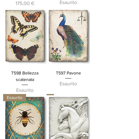
Esaurito
Prezzo
175,00 €
T598 Bellezza
T597 Pavone
scatenata
Esaurito
Esaurito
Esaurito