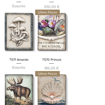
Esaurito
Prezzo
250,00 €
Ultimo Pezzo
T571 Amanita
T570 Primula
Esaurito
Prezzo
185,00 €
Ultimo Pezzo