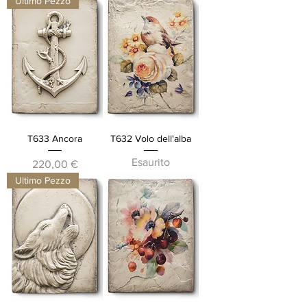
Ultimo Pezzo
T633 Ancora
T632 Volo dell'alba
Esaurito
Prezzo
220,00 €
Ultimo Pezzo