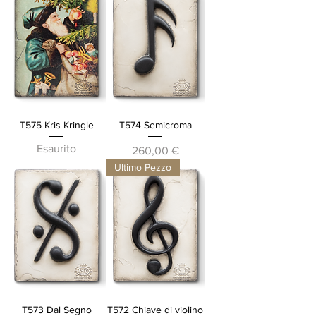
T575 Kris Kringle
T574 Semicroma
Esaurito
Prezzo
260,00 €
Ultimo Pezzo
T573 Dal Segno
T572 Chiave di violino