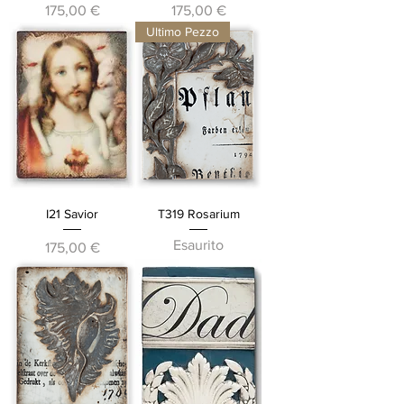
Prezzo
Prezzo
175,00 €
175,00 €
Ultimo Pezzo
I21 Savior
T319 Rosarium
Esaurito
Prezzo
175,00 €