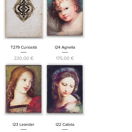
T279 Curiosità
I24 Agnella
Prezzo
Prezzo
220,00 €
175,00 €
I23 Leander
I22 Calista