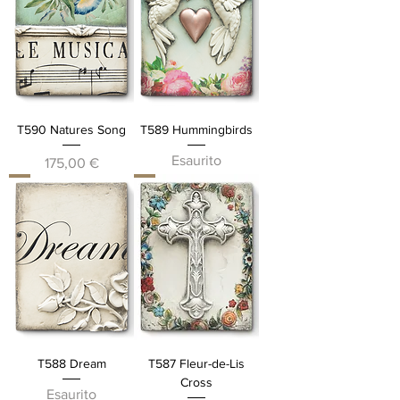
T590 Natures Song
T589 Hummingbirds
Esaurito
Prezzo
175,00 €
T588 Dream
T587 Fleur-de-Lis
Cross
Esaurito