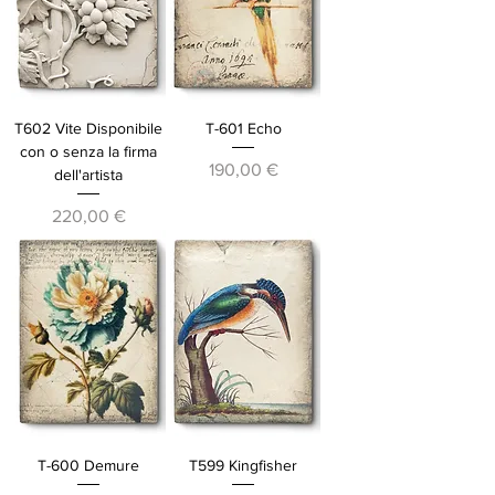
T602 Vite Disponibile
T-601 Echo
con o senza la firma
Prezzo
190,00 €
dell'artista
Prezzo
220,00 €
T-600 Demure
T599 Kingfisher