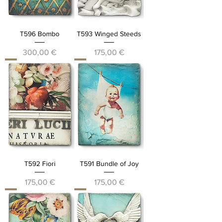
T596 Bombo
T593 Winged Steeds
Prezzo
Prezzo
300,00 €
175,00 €
T592 Fiori
T591 Bundle of Joy
Prezzo
Prezzo
175,00 €
175,00 €