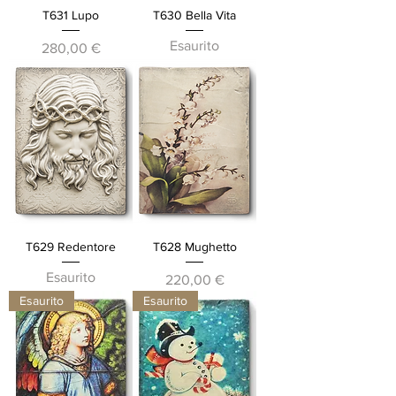
T631 Lupo
T630 Bella Vita
Esaurito
Prezzo
280,00 €
T629 Redentore
T628 Mughetto
Esaurito
Prezzo
220,00 €
Esaurito
Esaurito