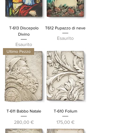
T-613 Discepolo
T612 Pupazzo di neve
Divino
Esaurito
Esaurito
Ultimo Pezzo
T-611 Babbo Natale
T-610 Folium
Prezzo
Prezzo
280,00 €
175,00 €