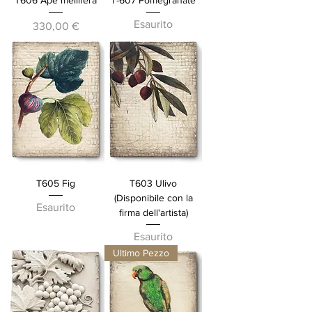
T606 Ape mellifera
T-607 Pomegranate
Esaurito
Prezzo
330,00 €
T605 Fig
T603 Ulivo
(Disponibile con la
Esaurito
firma dell'artista)
Esaurito
Ultimo Pezzo