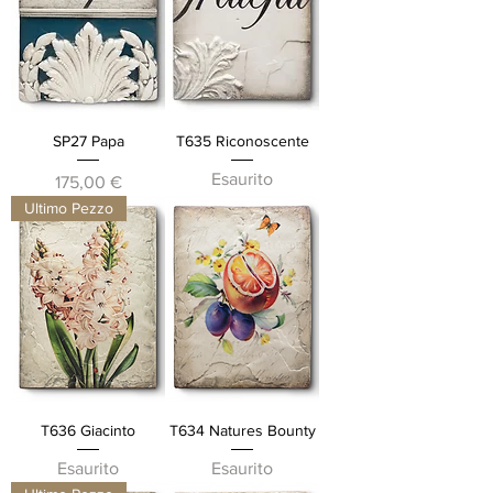
SP27 Papa
T635 Riconoscente
Esaurito
Prezzo
175,00 €
Ultimo Pezzo
T636 Giacinto
T634 Natures Bounty
Esaurito
Esaurito