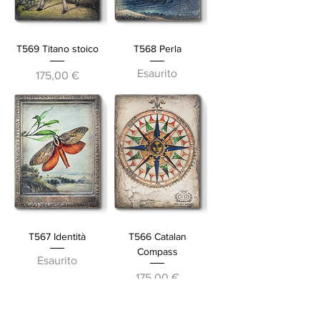
T569 Titano stoico
T568 Perla
Esaurito
Prezzo
175,00 €
T567 Identità
T566 Catalan
Compass
Esaurito
Prezzo
175,00 €
Ultimo Pezzo