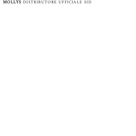
MOLLYS
DISTRIBUTORE UFFICIALE SID
DICKENS
Mollys di Monika Dissegna - Romano d'Ezzelino
(VI) - P.Iva:
02993470240
- Cell:
+39 3395360755
- Mail:
monika.dissegna@gmail.com
© Copyright 2021 by Mollys, Tutti i diritti riservati