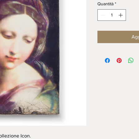
Quantità
*
Agg
ollezione Icon.