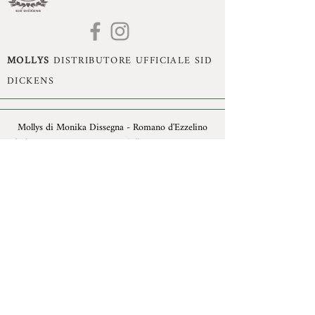
MOLLYS
DISTRIBUTORE UFFICIALE SID
DICKENS
Mollys di Monika Dissegna - Romano d'Ezzelino
(VI) - P.Iva:
02993470240
- Cell:
+39 3395360755
- Mail:
monika.dissegna@gmail.com
© Copyright 2021 by Mollys, Tutti i diritti riservati