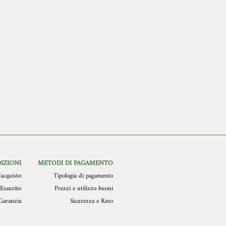
essa, in confezione integra, con
4 cm del modello più in rilievo. Il
n perfetto stato. Non verranno in
 in legno con un foro di diametro 3
 restituzione di prodotti difettosi o
(Consigliamo chiodo in acciaio).
imputabili a MOLLYS.
IZIONI
METODI DI PAGAMENTO
acquisto
Tipologia di pagamento
Esaurito
Prezzi e utilizzo buoni
Garanzia
Sicurezza e Reso