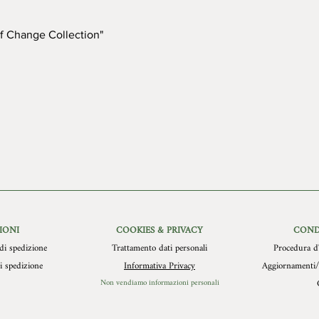
dall’autorizzazione st
2 cm modello piatto ai 
imballo originale ed i
retro della formella è
alcun modo autorizzate
 Change Collection"
cm per essere appesa.
scarti per cause non 
IONI
COOKIES & PRIVACY
COND
di spedizione
Trattamento dati personali
Procedura d'
i spedizione
Informativa Privacy
Aggiornamenti/
Non vendiamo informazioni personali