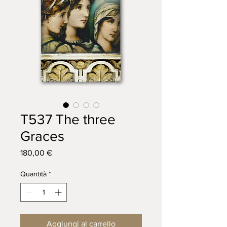
T537 The three
Graces
Prezzo
180,00 €
Quantità
*
Aggiungi al carrello