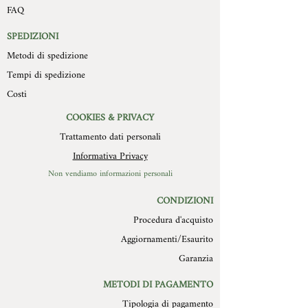
spessore che varia dai 2 cm modello
FAQ
dall’autorizzazione stessa, in
piatto ai 4 cm del modello più in rilievo.
confezione integra, con imballo
Il retro della formella è in legno con un
SPEDIZIONI
originale ed in perfetto stato. Non
foro di diametro 3 cm per essere
Metodi di spedizione
verranno in alcun modo autorizzate
appesa.(Consigliamo chiodo in acciaio).
restituzione di prodotti difettosi o
Tempi di spedizione
scarti per cause non imputabili a
Costi
MOLLYS.
COOKIES & PRIVACY
Trattamento dati personali
Informativa Privacy
Non vendiamo informazioni personali
CONDIZIONI
Procedura d'acquisto
Aggiornamenti/Esaurito
Garanzia
METODI DI PAGAMENTO
Tipologia di pagamento