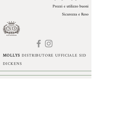
Prezzi e utilizzo buoni
Sicurezza e Reso
MOLLYS
DISTRIBUTORE UFFICIALE SID
DICKENS
Mollys di Monika Dissegna - Romano d'Ezzelino
(VI) - P.Iva:
02993470240
- Cell:
+39 3395360755
- Mail:
monika.dissegna@gmail.com
© Copyright 2021 by Mollys, Tutti i diritti riservati