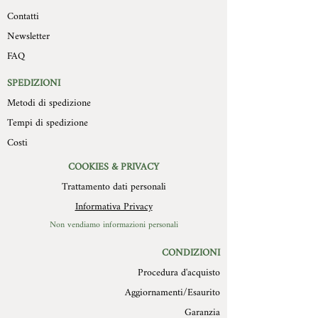
sempre regolari visto l’artigianalità del
Contatti
essere trasportati a cura e spese del
prodotto e la diversa composizione
compratore, devono pervenire a
Newsletter
del soggetto, sono 15cm x 20 cm con
Mollys entro 10 giorni
spessore che varia dai 2 cm modello
FAQ
dall’autorizzazione stessa, in
piatto ai 4 cm del modello più in rilievo.
confezione integra, con imballo
Il retro della formella è in legno con un
SPEDIZIONI
originale ed in perfetto stato. Non
foro di diametro 3 cm per essere
Metodi di spedizione
verranno in alcun modo autorizzate
appesa.(Consigliamo chiodo in acciaio).
restituzione di prodotti difettosi o
Tempi di spedizione
scarti per cause non imputabili a
Costi
MOLLYS.
COOKIES & PRIVACY
Trattamento dati personali
Informativa Privacy
Non vendiamo informazioni personali
CONDIZIONI
Procedura d'acquisto
Aggiornamenti/Esaurito
Garanzia