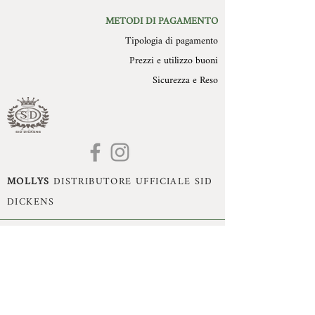
METODI DI PAGAMENTO
Tipologia di pagamento
Prezzi e utilizzo buoni
Sicurezza e Reso
MOLLYS
DISTRIBUTORE UFFICIALE SID
DICKENS
Mollys di Monika Dissegna - Romano d'Ezzelino
(VI) - P.Iva:
02993470240
- Cell:
+39 3395360755
- Mail:
monika.dissegna@gmail.com
© Copyright 2021 by Mollys, Tutti i diritti riservati