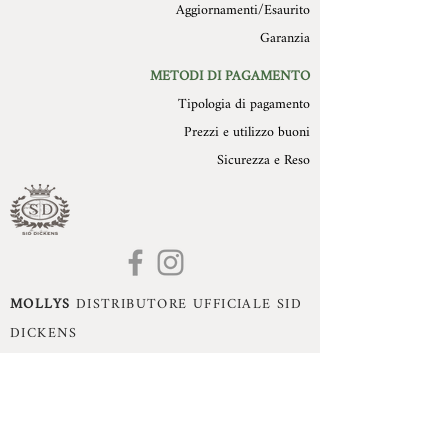
Aggiornamenti/Esaurito
Garanzia
METODI DI PAGAMENTO
Tipologia di pagamento
Prezzi e utilizzo buoni
Sicurezza e Reso
MOLLYS
DISTRIBUTORE UFFICIALE SID
DICKENS
Mollys di Monika Dissegna - Romano d'Ezzelino
(VI) - P.Iva:
02993470240
- Cell:
+39 3395360755
- Mail:
monika.dissegna@gmail.com