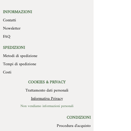
non autorizzate verranno respinte al
destinazione.
Compratore mittente. I prodotti la cui
Le misure delle formelle non sono
INFORMAZIONI
restituzione è stata autorizzata devono
sempre regolari visto l’artigianalità del
Contatti
essere trasportati a cura e spese del
prodotto e la diversa composizione
compratore, devono pervenire a
Newsletter
del soggetto, sono 15cm x 20 cm con
Mollys entro 10 giorni
spessore che varia dai 2 cm modello
FAQ
dall’autorizzazione stessa, in
piatto ai 4 cm del modello più in rilievo.
confezione integra, con imballo
Il retro della formella è in legno con un
SPEDIZIONI
originale ed in perfetto stato. Non
foro di diametro 3 cm per essere
Metodi di spedizione
verranno in alcun modo autorizzate
appesa.(Consigliamo chiodo in acciaio).
restituzione di prodotti difettosi o
Tempi di spedizione
scarti per cause non imputabili a
Costi
MOLLYS.
COOKIES & PRIVACY
Trattamento dati personali
Informativa Privacy
Non vendiamo informazioni personali
CONDIZIONI
Procedura d'acquisto