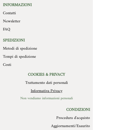
Le misure delle formelle non sono
INFORMAZIONI
restituzione è stata autorizzata devono
sempre regolari visto l’artigianalità del
Contatti
essere trasportati a cura e spese del
prodotto e la diversa composizione
compratore, devono pervenire a
Newsletter
del soggetto, sono 15cm x 20 cm con
Mollys entro 10 giorni
spessore che varia dai 2 cm modello
FAQ
dall’autorizzazione stessa, in
piatto ai 4 cm del modello più in rilievo.
confezione integra, con imballo
Il retro della formella è in legno con un
SPEDIZIONI
originale ed in perfetto stato. Non
foro di diametro 3 cm per essere
Metodi di spedizione
verranno in alcun modo autorizzate
appesa.(Consigliamo chiodo in acciaio).
restituzione di prodotti difettosi o
Tempi di spedizione
scarti per cause non imputabili a
Costi
MOLLYS.
COOKIES & PRIVACY
Trattamento dati personali
Informativa Privacy
Non vendiamo informazioni personali
CONDIZIONI
Procedura d'acquisto
Aggiornamenti/Esaurito