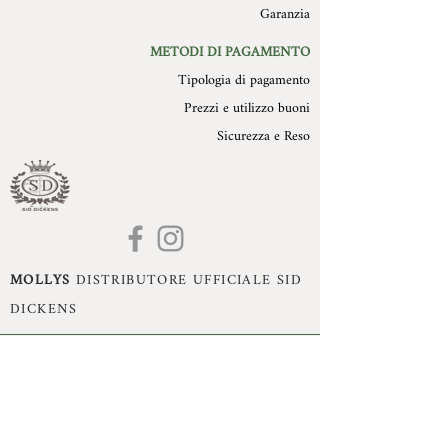
Garanzia
METODI DI PAGAMENTO
Tipologia di pagamento
Prezzi e utilizzo buoni
Sicurezza e Reso
MOLLYS
DISTRIBUTORE UFFICIALE SID
DICKENS
Mollys di Monika Dissegna - Romano d'Ezzelino
(VI) - P.Iva:
02993470240
- Cell:
+39 3395360755
- Mail:
monika.dissegna@gmail.com
© Copyright 2021 by Mollys, Tutti i diritti riservati