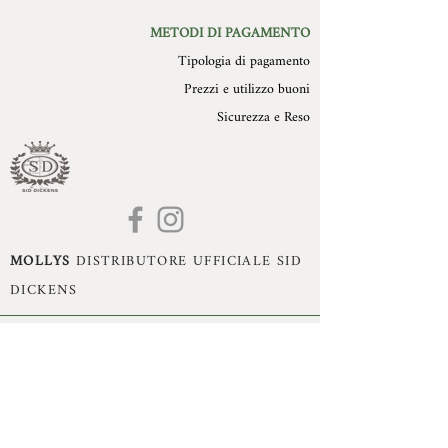
METODI DI PAGAMENTO
Tipologia di pagamento
Prezzi e utilizzo buoni
Sicurezza e Reso
MOLLYS
DISTRIBUTORE UFFICIALE SID
DICKENS
Mollys di Monika Dissegna - Romano d'Ezzelino
(VI) - P.Iva:
02993470240
- Cell:
+39 3395360755
- Mail:
monika.dissegna@gmail.com
© Copyright 2021 by Mollys, Tutti i diritti riservati