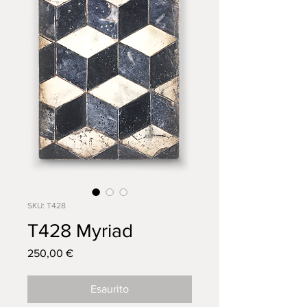
SKU: T428
T428 Myriad
Prezzo
250,00 €
Esaurito