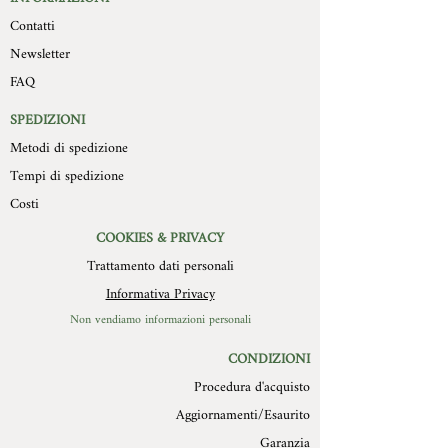
sempre regolari visto l’artigianalità del
Contatti
essere trasportati a cura e spese del
prodotto e la diversa composizione
compratore, devono pervenire a
Newsletter
del soggetto, sono 15cm x 20 cm con
Mollys entro 10 giorni
spessore che varia dai 2 cm modello
FAQ
dall’autorizzazione stessa, in
piatto ai 4 cm del modello più in rilievo.
confezione integra, con imballo
Il retro della formella è in legno con un
SPEDIZIONI
originale ed in perfetto stato. Non
foro di diametro 3 cm per essere
Metodi di spedizione
verranno in alcun modo autorizzate
appesa.(Consigliamo chiodo in acciaio).
restituzione di prodotti difettosi o
Tempi di spedizione
scarti per cause non imputabili a
Costi
MOLLYS.
COOKIES & PRIVACY
Trattamento dati personali
Informativa Privacy
Non vendiamo informazioni personali
CONDIZIONI
Procedura d'acquisto
Aggiornamenti/Esaurito
Garanzia