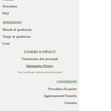
prodotto e la diversa composizione
compratore, devono pervenire a
Newsletter
del soggetto, sono 15cm x 20 cm con
Mollys entro 10 giorni
spessore che varia dai 2 cm modello
FAQ
dall’autorizzazione stessa, in
piatto ai 4 cm del modello più in rilievo.
confezione integra, con imballo
Il retro della formella è in legno con un
SPEDIZIONI
originale ed in perfetto stato. Non
foro di diametro 3 cm per essere
Metodi di spedizione
verranno in alcun modo autorizzate
appesa.(Consigliamo chiodo in acciaio).
restituzione di prodotti difettosi o
Tempi di spedizione
scarti per cause non imputabili a
Costi
MOLLYS.
COOKIES & PRIVACY
Trattamento dati personali
Informativa Privacy
Non vendiamo informazioni personali
CONDIZIONI
Procedura d'acquisto
Aggiornamenti/Esaurito
Garanzia