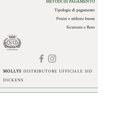
METODI DI PAGAMENTO
Tipologia di pagamento
Prezzi e utilizzo buoni
Sicurezza e Reso
MOLLYS
DISTRIBUTORE UFFICIALE SID
DICKENS
Mollys di Monika Dissegna - Romano d'Ezzelino
(VI) - P.Iva:
02993470240
- Cell:
+39 3395360755
- Mail:
monika.dissegna@gmail.com
© Copyright 2021 by Mollys, Tutti i diritti riservati