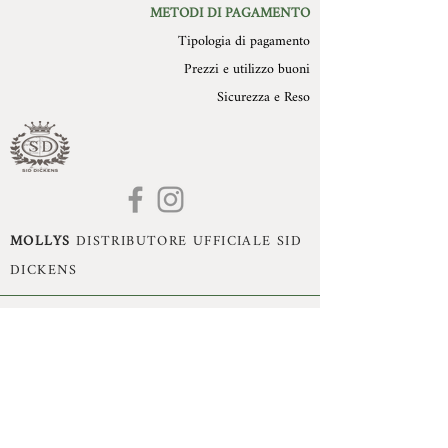
METODI DI PAGAMENTO
Tipologia di pagamento
Prezzi e utilizzo buoni
Sicurezza e Reso
MOLLYS
DISTRIBUTORE UFFICIALE SID
DICKENS
Mollys di Monika Dissegna - Romano d'Ezzelino
(VI) - P.Iva:
02993470240
- Cell:
+39 3395360755
- Mail:
monika.dissegna@gmail.com
© Copyright 2021 by Mollys, Tutti i diritti riservati