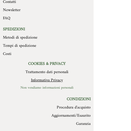
Contatti
essere trasportati a cura e spese del
prodotto e la diversa composizione
compratore, devono pervenire a
Newsletter
del soggetto, sono 15cm x 20 cm con
Mollys entro 10 giorni
spessore che varia dai 2 cm modello
FAQ
dall’autorizzazione stessa, in
piatto ai 4 cm del modello più in rilievo.
confezione integra, con imballo
Il retro della formella è in legno con un
SPEDIZIONI
originale ed in perfetto stato. Non
foro di diametro 3 cm per essere
Metodi di spedizione
verranno in alcun modo autorizzate
appesa.(Consigliamo chiodo in acciaio).
restituzione di prodotti difettosi o
Tempi di spedizione
scarti per cause non imputabili a
Costi
MOLLYS.
COOKIES & PRIVACY
Trattamento dati personali
Informativa Privacy
Non vendiamo informazioni personali
CONDIZIONI
Procedura d'acquisto
Aggiornamenti/Esaurito
Garanzia