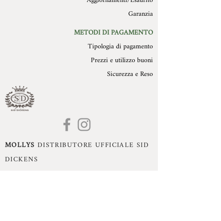
Aggiornamenti/Esaurito
Garanzia
METODI DI PAGAMENTO
Tipologia di pagamento
Prezzi e utilizzo buoni
Sicurezza e Reso
MOLLYS
DISTRIBUTORE UFFICIALE SID
DICKENS
Mollys di Monika Dissegna - Romano d'Ezzelino
(VI) - P.Iva:
02993470240
- Cell:
+39 3395360755
- Mail:
monika.dissegna@gmail.com