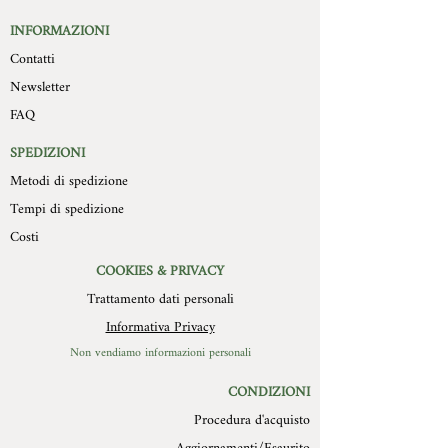
destinazione.
Compratore mittente. I prodotti la cui
Le misure delle formelle non sono
INFORMAZIONI
restituzione è stata autorizzata devono
sempre regolari visto l’artigianalità del
Contatti
essere trasportati a cura e spese del
prodotto e la diversa composizione
compratore, devono pervenire a
Newsletter
del soggetto, sono 15cm x 20 cm con
Mollys entro 10 giorni
spessore che varia dai 2 cm modello
FAQ
dall’autorizzazione stessa, in
piatto ai 4 cm del modello più in rilievo.
confezione integra, con imballo
Il retro della formella è in legno con un
SPEDIZIONI
originale ed in perfetto stato. Non
foro di diametro 3 cm per essere
Metodi di spedizione
verranno in alcun modo autorizzate
appesa.(Consigliamo chiodo in acciaio).
restituzione di prodotti difettosi o
Tempi di spedizione
scarti per cause non imputabili a
Costi
MOLLYS.
COOKIES & PRIVACY
Trattamento dati personali
Informativa Privacy
Non vendiamo informazioni personali
CONDIZIONI
Procedura d'acquisto